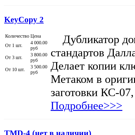
KeyCopy 2
Дубликатор до
Количество
Цена
4 000.00
От 1 шт.
руб
стандартов Далл
3 800.00
От 3 шт.
руб
Делает копии кл
3 500.00
От 10 шт.
руб
Метаком в ориги
заготовки КС-07
Подробнее>>>
TMD-4 (нет в наличии)