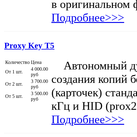
в оригинальном 
Подробнее>>>
Proxy Key T5
Автономный ду
Количество
Цена
4 000.00
От 1 шт.
руб
создания копий 
3 700.00
От 2 шт.
руб
(карточек) станд
3 500.00
От 5 шт.
руб
кГц и HID (prox2
Подробнее>>>