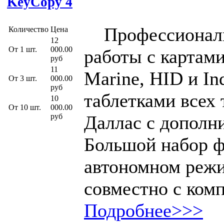
KeyCopy 4
Профессиональн
Количество
Цена
12
От 1 шт.
000.00
работы с картам
руб
11
Marine, HID и In
От 3 шт.
000.00
руб
таблетками всех
10
От 10 шт.
000.00
руб
Даллас с дополн
Большой набор ф
автономном режи
совместно с ком
Подробнее>>>