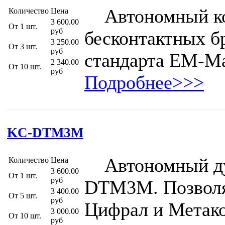
Автономный ко
Количество
Цена
3 600.00
От 1 шт.
руб
бесконтактных б
3 250.00
От 3 шт.
руб
стандарта EM-Ma
2 340.00
От 10 шт.
руб
Подробнее>>>
KC-DTM3M
Автономный ду
Количество
Цена
3 600.00
От 1 шт.
руб
DTM3М. Позволя
3 400.00
От 5 шт.
руб
Цифрал и Метако
3 000.00
От 10 шт.
руб