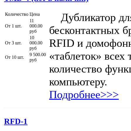
Дубликатор для
Количество
Цена
11
От 1 шт.
000.00
бесконтактных б
руб
10
RFID и домофон
От 3 шт.
000.00
руб
«таблеток» всех 
9 500.00
От 10 шт.
руб
количество функ
компьютеру.
Подробнее>>>
RFD-1